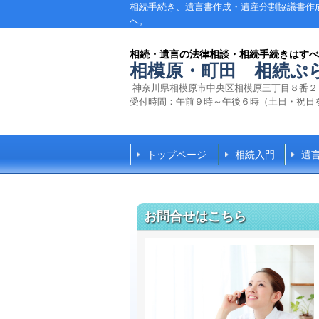
相続手続き、遺言書作成・遺産分割協議書作
へ。
相続・遺言の法律相談・相続手続きはすべ
相模原・町田 相続ぷ
神奈川県相模原市中央区相模原三丁目８番
受付時間：
午前９時～午後６時
（
土日・祝日
トップページ
相続入門
遺
お問合せはこちら