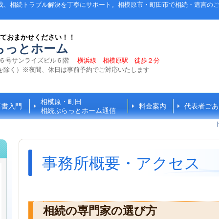
成、相続トラブル解決を丁寧にサポート。相模原市・町田市で相続・遺言の
ておまかせください！！
らっとホーム
２６号サンライズビル６階
横浜線 相模原駅 徒歩２分
を除く）※夜間、休日は事前予約でご対応いたします
相模原・町田
言書入門
料金案内
代表者ごあ
相続ぷらっとホーム通信
事務所概要・アクセス
相続の専門家の選び方