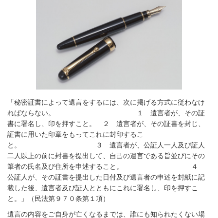
「秘密証書によって遺言をするには、次に掲げる方式に従わなけ
ればならない。 １ 遺言者が、その証
書に署名し、印を押すこと。 ２ 遺言者が、その証書を封じ、
証書に用いた印章をもってこれに封印するこ
と。 ３ 遺言者が、公証人一人及び証人
二人以上の前に封書を提出して、自己の遺言である旨並びにその
筆者の氏名及び住所を申述すること。 ４
公証人が、その証書を提出した日付及び遺言者の申述を封紙に記
載した後、遺言者及び証人とともにこれに署名し、印を押すこ
と。」（民法第９７０条第１項）
遺言の内容をご自身が亡くなるまでは、誰にも知られたくない場