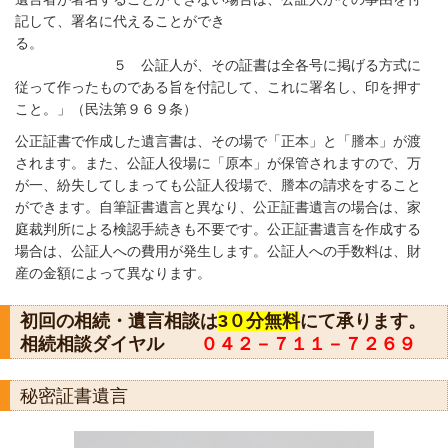
記して、署名に代えることができ
る。
５ 公証人が、その証書は全各号に掲げる方式に
従って作ったものである旨を付記して、これに署名し、印を押す
こと。」（民法第９６９条）
公正証書で作成した遺言書は、その場で「正本」と「謄本」が渡
されます。また、公証人役場に「原本」が保管されますので、万
が一、紛失してしまっても公証人役場で、謄本の請求をすること
ができます。自筆証書遺言と異なり、公正証書遺言の場合は、家
庭裁判所による検認手続きも不要です。公正証書遺言を作成する
場合は、公証人への費用が発生します。公証人への手数料は、財
産の金額によって異なります。
初回の相続・遺言相談は
3０分無料
にて承ります。
相続相談ダイヤル
０４２－７１１－７２６９
秘密証書遺言