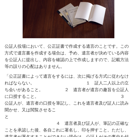
公証人役場において、公正証書で作成する遺言のことです。この
方式で遺言書を作成する場合は、予め、遺言者が決めている内容
を公証人に提出し、内容を確認の上で作成しますので、記載方法
等の誤りの心配はありません。
「公正証書によって遺言をするには、次に掲げる方式に従わなけ
ればならない。 １ 証人二人以上の立
ち会いがあること。 ２ 遺言者が遺言の趣旨を公証人
に口授すること。 ３
公証人が、遺言者の口授を筆記し、これを遺言者及び証人に読み
聞かせ、又は閲覧させるこ
と
４ 遺言者及び証人が、筆記の正確な
ことを承認した後、各自これに署名し、印を押すこと。ただし、
遺言者が署名することができない場合は、公証人がその事由を付