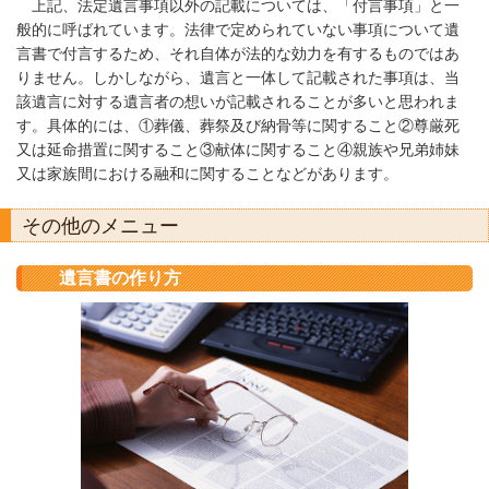
上記、法定遺言事項以外の記載については、「付言事項」と一
般的に呼ばれています。法律で定められていない事項について遺
言書で付言するため、それ自体が法的な効力を有するものではあ
りません。しかしながら、遺言と一体して記載された事項は、当
該遺言に対する遺言者の想いが記載されることが多いと思われま
す。具体的には、①葬儀、葬祭及び納骨等に関すること②尊厳死
又は延命措置に関すること③献体に関すること④親族や兄弟姉妹
又は家族間における融和に関することなどがあります。
その他のメニュー
遺言書の作り方